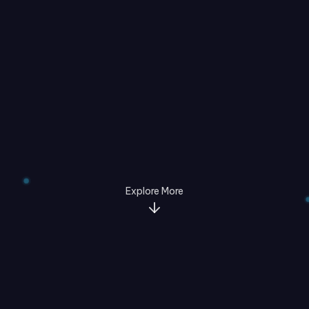
Explore More
ĐIỂM KHÁC BIỆT VƯỢT
TRỘI